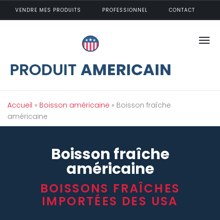
Aller au contenu principal
VENDRE MES PRODUITS
PROFESSIONNEL
CONTACT
PRODUIT
AMERICAIN
Vous êtes ici
Accueil
»
Boisson américaine
» Boisson fraîche
américaine
Boisson fraîche
américaine
BOISSONS FRAÎCHES
IMPORTÉES DES USA