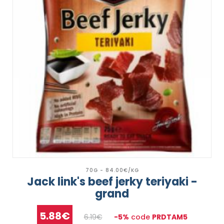
70G - 84.00€/KG
Jack link's beef jerky teriyaki -
grand
5.88€
6.19€
-5%
code
PRDTAM5