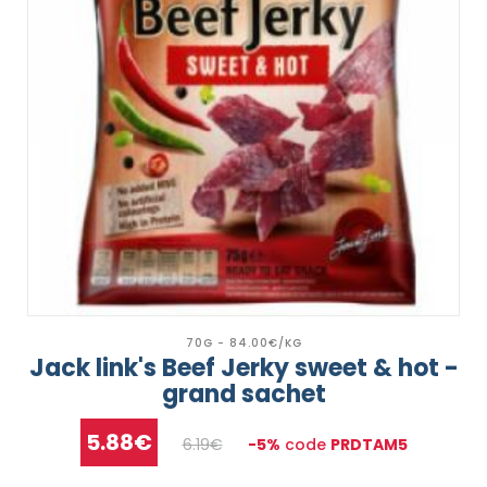
70G - 84.00€/KG
Jack link's Beef Jerky sweet & hot -
grand sachet
5.88€
6.19€
-5%
code
PRDTAM5