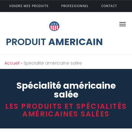
Aller au contenu principal
VENDRE MES PRODUITS
PROFESSIONNEL
CONTACT
PRODUIT
AMERICAIN
Vous êtes ici
Accueil
» Spécialité américaine salée
Spécialité américaine
salée
LES PRODUITS ET SPÉCIALITÉS
AMÉRICAINES SALÉES