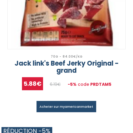
70G - 84.00€/KG
Jack link's Beef Jerky Original -
grand
5.88€
6.19€
-5%
code
PRDTAM5
Acheter sur myamericanmarket
RÉDUCTION -5%