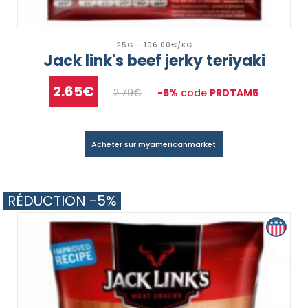
25G - 106.00€/KG
Jack link's beef jerky teriyaki
2.65€
2.79€
-5%
code
PRDTAM5
Acheter sur myamericanmarket
RÉDUCTION -5%