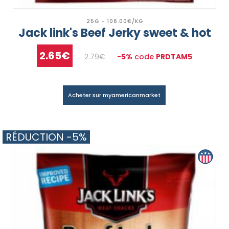
25G - 106.00€/KG
Jack link's Beef Jerky sweet & hot
2.65€
2.79€
-5%
code
PRDTAM5
Acheter sur myamericanmarket
RÉDUCTION -5%