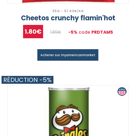
35G - 51.43€/KG
Cheetos crunchy flamin'hot
1.80€
1.89€
-5%
code
PRDTAM5
Acheter sur myamericanmarket
RÉDUCTION -5%