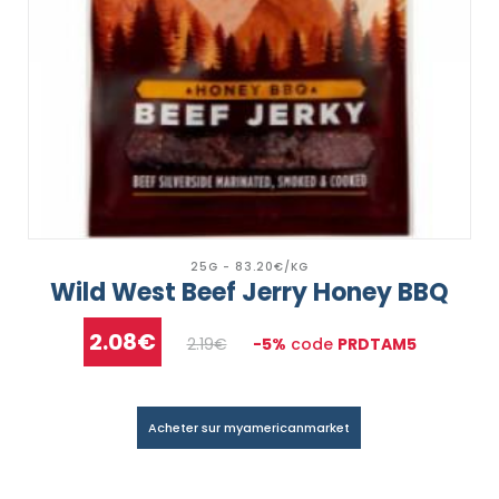
25G - 83.20€/KG
Wild West Beef Jerry Honey BBQ
2.08€
2.19€
-5%
code
PRDTAM5
Acheter sur myamericanmarket