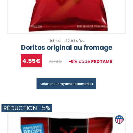
198.4G - 22.93€/KG
Doritos original au fromage
4.55€
4.79€
-5%
code
PRDTAM5
Acheter sur myamericanmarket
RÉDUCTION -5%