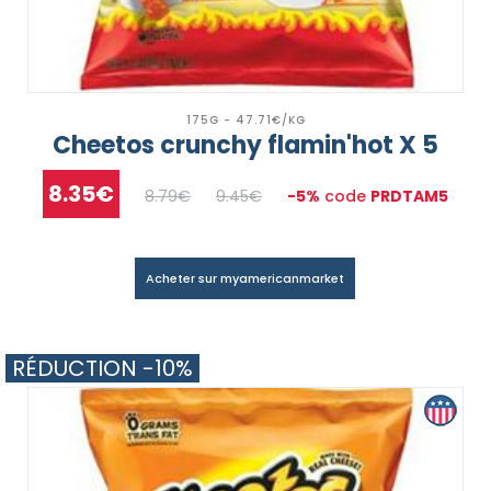
175G - 47.71€/KG
Cheetos crunchy flamin'hot X 5
8.35€
8.79€
9.45€
-5%
code
PRDTAM5
Acheter sur myamericanmarket
RÉDUCTION -10%