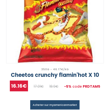
350G - 46.17€/KG
Cheetos crunchy flamin'hot X 10
16.16€
17.01€
18.9€
-5%
code
PRDTAM5
Acheter sur myamericanmarket