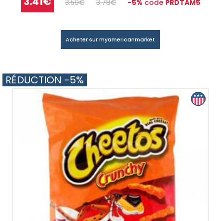
3.41€
3.59€
3.78€
-5%
code
PRDTAM5
Acheter sur myamericanmarket
RÉDUCTION -5%