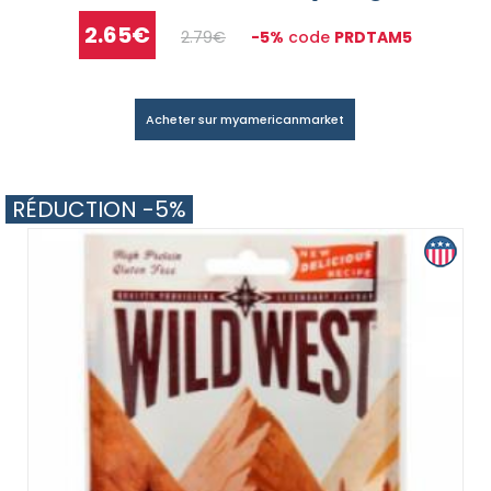
2.65€
2.79€
-5%
code
PRDTAM5
Acheter sur myamericanmarket
RÉDUCTION -5%