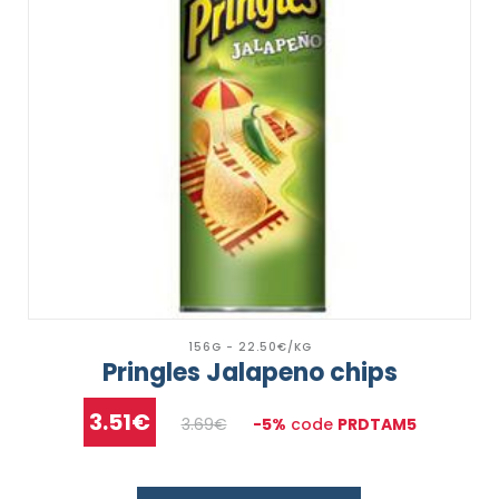
156G - 22.50€/KG
Pringles Jalapeno chips
3.51€
3.69€
-5%
code
PRDTAM5