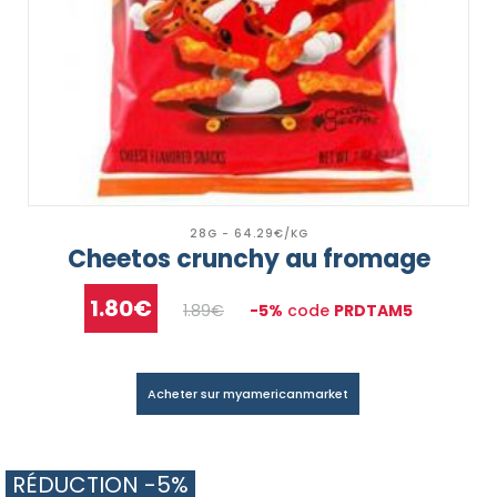
28G - 64.29€/KG
Cheetos crunchy au fromage
1.80€
1.89€
-5%
code
PRDTAM5
Acheter sur myamericanmarket
RÉDUCTION -5%