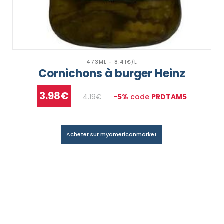
473ML - 8.41€/L
Cornichons à burger Heinz
3.98€
4.19€
-5%
code
PRDTAM5
Acheter sur myamericanmarket