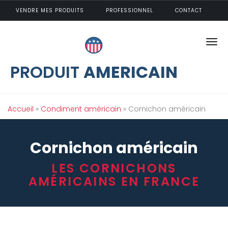
Aller au contenu principal
VENDRE MES PRODUITS
PROFESSIONNEL
CONTACT
PRODUIT
AMERICAIN
Vous êtes ici
Accueil
»
Condiment américain
» Cornichon américain
Cornichon américain
LES CORNICHONS
AMÉRICAINS EN FRANCE