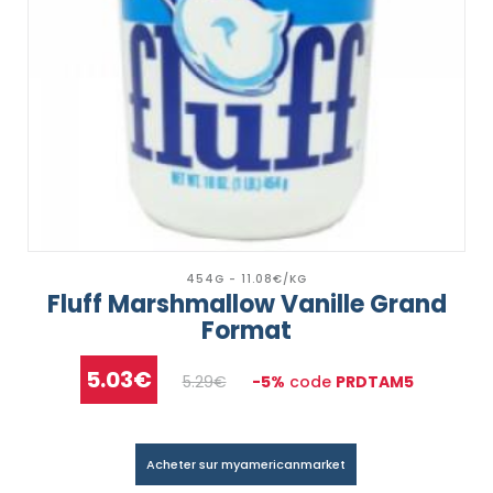
454G - 11.08€/KG
Fluff Marshmallow Vanille Grand
Format
5.03€
5.29€
-5%
code
PRDTAM5
Acheter sur myamericanmarket