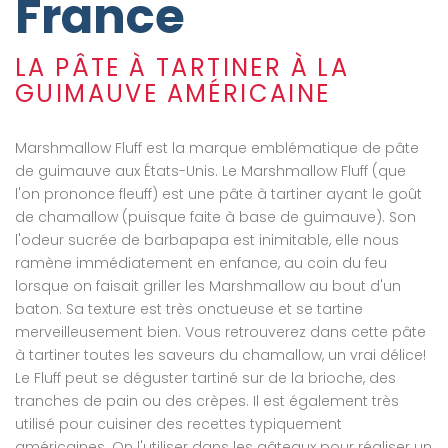
France
LA PÂTE À TARTINER À LA
GUIMAUVE AMÉRICAINE
Marshmallow Fluff est la marque emblématique de pâte
de guimauve aux États-Unis. Le Marshmallow Fluff (que
l'on prononce fleuff) est une pâte à tartiner ayant le goût
de chamallow (puisque faite à base de guimauve). Son
l'odeur sucrée de barbapapa est inimitable, elle nous
ramène immédiatement en enfance, au coin du feu
lorsque on faisait griller les Marshmallow au bout d'un
baton. Sa texture est très onctueuse et se tartine
merveilleusement bien. Vous retrouverez dans cette pâte
à tartiner toutes les saveurs du chamallow, un vrai délice!
Le Fluff peut se déguster tartiné sur de la brioche, des
tranches de pain ou des crèpes. Il est également très
utilisé pour cuisiner des recettes typiquement
américaines. On l'utiliser dans les gâteaux pour réaliser un