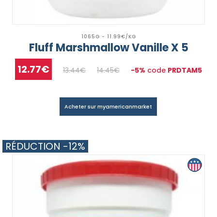
1065G - 11.99€/KG
Fluff Marshmallow Vanille X 5
12.77€
13.44€
14.45€
-5%
code
PRDTAM5
Acheter sur myamericanmarket
RÉDUCTION -12%