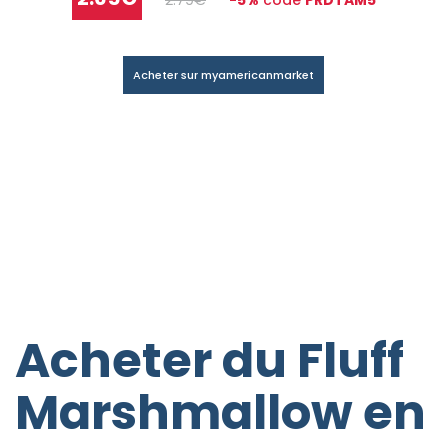
2.79€
-5%
code
PRDTAM5
Acheter sur myamericanmarket
Acheter du Fluff
Marshmallow en