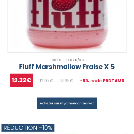
1065G - 11.57€/KG
Fluff Marshmallow Fraise X 5
12.32€
12.97€
13.95€
-5%
code
PRDTAM5
Acheter sur myamericanmarket
RÉDUCTION -10%