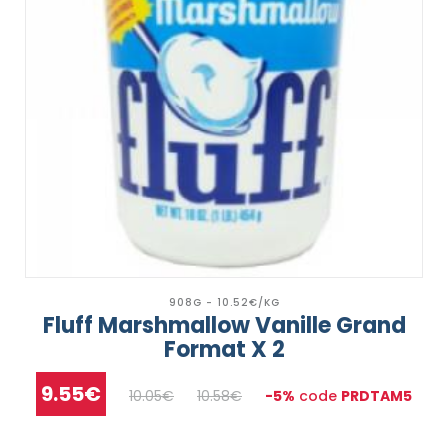
908G - 10.52€/KG
Fluff Marshmallow Vanille Grand
Format X 2
9.55€
10.05€
10.58€
-5%
code
PRDTAM5