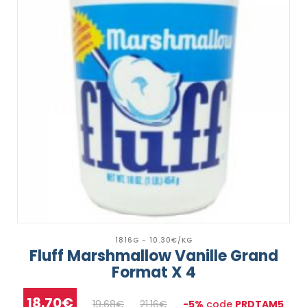
1816G - 10.30€/KG
Fluff Marshmallow Vanille Grand
Format X 4
18.70€
19.68€
21.16€
-5%
code
PRDTAM5