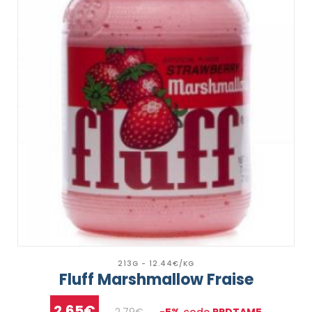
213G - 12.44€/KG
Fluff Marshmallow Fraise
2.65€