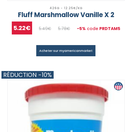
426G - 12.25€/KG
Fluff Marshmallow Vanille X 2
5.22€
5.49€
5.78€
-5%
code
PRDTAM5
Acheter sur myamericanmarket
RÉDUCTION -10%