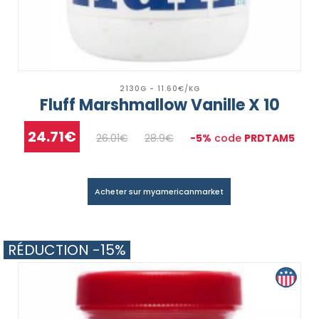
2130G - 11.60€/KG
Fluff Marshmallow Vanille X 10
24.71€
26.01€
28.9€
-5%
code
PRDTAM5
Acheter sur myamericanmarket
RÉDUCTION -15%