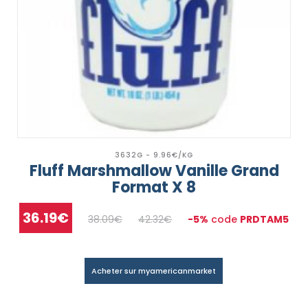
3632G - 9.96€/KG
Fluff Marshmallow Vanille Grand
Format X 8
36.19€
38.09€
42.32€
-5%
code
PRDTAM5
Acheter sur myamericanmarket