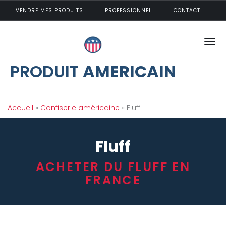
Aller au contenu principal
VENDRE MES PRODUITS
PROFESSIONNEL
CONTACT
PRODUIT
AMERICAIN
Vous êtes ici
Accueil
»
Confiserie américaine
» Fluff
Fluff
ACHETER DU FLUFF EN
FRANCE