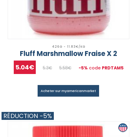
426G - 11.83€/KG
Fluff Marshmallow Fraise X 2
5.04€
5.3€
5.58€
-5%
code
PRDTAM5
Acheter sur myamericanmarket
RÉDUCTION -5%