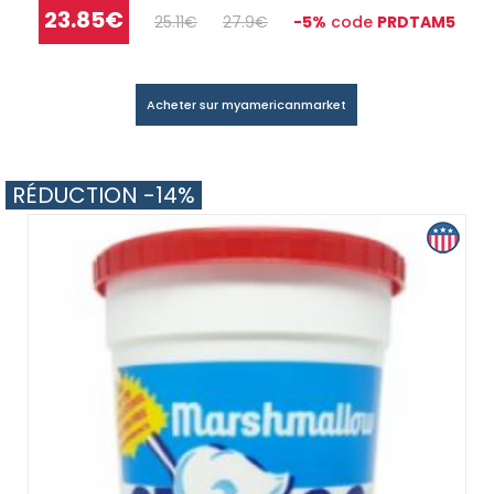
23.85€
25.11€
27.9€
-5%
code
PRDTAM5
Acheter sur myamericanmarket
RÉDUCTION -14%