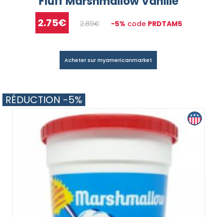
Fluff Marshmallow Vanille
2.75€
2.89€
-5%
code
PRDTAM5
Acheter sur myamericanmarket
RÉDUCTION -5%