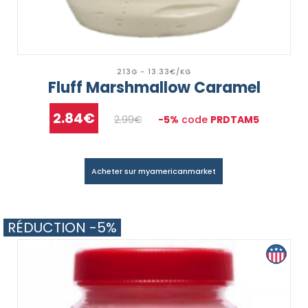
213G - 13.33€/KG
Fluff Marshmallow Caramel
2.84€
2.99€
-5%
code
PRDTAM5
Acheter sur myamericanmarket
RÉDUCTION -5%