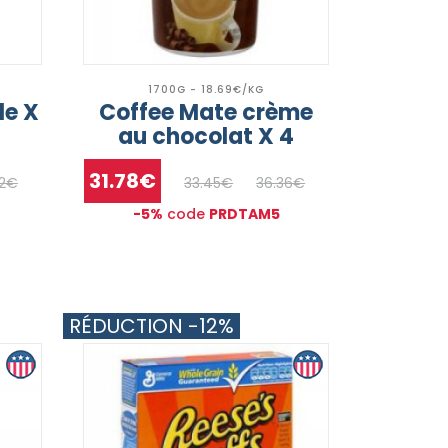
1700G - 18.69€/KG
le X
Coffee Mate crème
au chocolat X 4
31.78€
52€
33.45€
36.36€
-5%
code
PRDTAM5
RÉDUCTION -12%