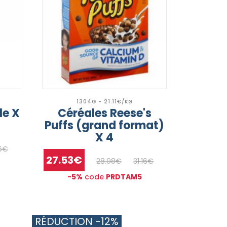
1304G - 21.11€/KG
le X
Céréales Reese's
Puffs (grand format)
X 4
6€
27.53€
28.98€
31.16€
-5%
code
PRDTAM5
RÉDUCTION -12%