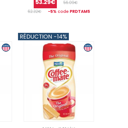
53.29€
56.09€
62.32€
-5%
code
PRDTAM5
RÉDUCTION -14%