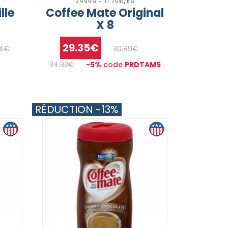
2496G - 11.76€/KG
lle
Coffee Mate Original
X 8
29.35€
94€
30.89€
34.32€
-5%
code
PRDTAM5
RÉDUCTION -13%