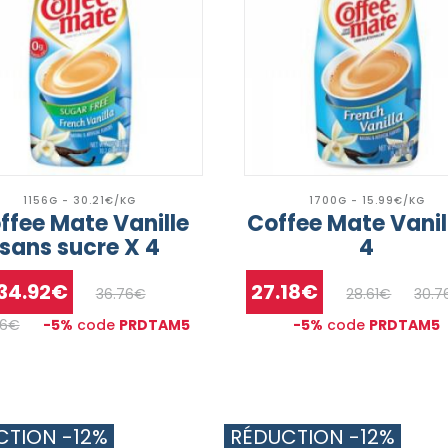
1156G - 30.21€/KG
1700G - 15.99€/KG
ffee Mate Vanille
Coffee Mate Vanil
sans sucre X 4
4
34.92€
27.18€
36.76€
28.61€
30.7
96€
-5%
code
PRDTAM5
-5%
code
PRDTAM5
CTION -12%
RÉDUCTION -12%