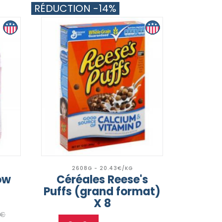
RÉDUCTION -14%
2608G - 20.43€/KG
ow
Céréales Reese's
Puffs (grand format)
X 8
9€