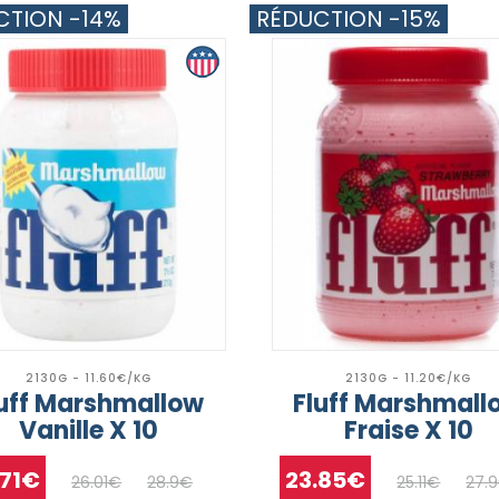
CTION -14%
RÉDUCTION -15%
2130G - 11.60€/KG
2130G - 11.20€/KG
luff Marshmallow
Fluff Marshmall
Vanille X 10
Fraise X 10
.71€
23.85€
26.01€
28.9€
25.11€
27.