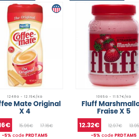
1248G - 12.15€/KG
1065G - 11.57€/KG
fee Mate Original
Fluff Marshmall
X 4
Fraise X 5
.16€
12.32€
15.96€
17.16€
12.97€
13.9
-5%
code
PRDTAM5
-5%
code
PRDTAM5