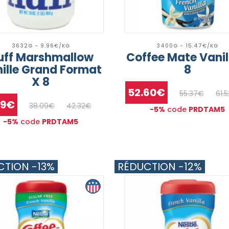
3632G - 9.96€/KG
3400G - 15.47€/KG
luff Marshmallow
Coffee Mate Vanil
ille Grand Format
8
X 8
52.60€
55.37€
61.
19€
38.09€
42.32€
-5%
code
PRDTAM5
-5%
code
PRDTAM5
CTION -13%
RÉDUCTION -12%