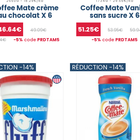
2550G - 18.29€/KG
1734G - 29.56€/KG
ffee Mate crème
Coffee Mate Vani
au chocolat X 6
sans sucre X 6
46.64€
51.25€
49.09€
53.95€
59.
54€
-5%
code
PRDTAM5
-5%
code
PRDTAM5
CTION -14%
RÉDUCTION -14%