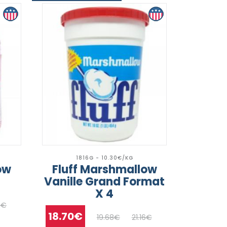
1816G - 10.30€/KG
ow
Fluff Marshmallow
Vanille Grand Format
X 4
5€
18.70€
19.68€
21.16€