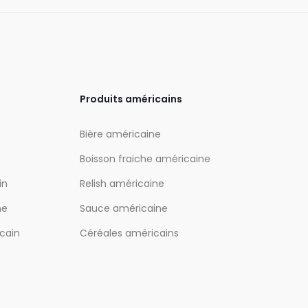
Produits américains
Bière américaine
Boisson fraiche américaine
in
Relish américaine
ne
Sauce américaine
icain
Céréales américains