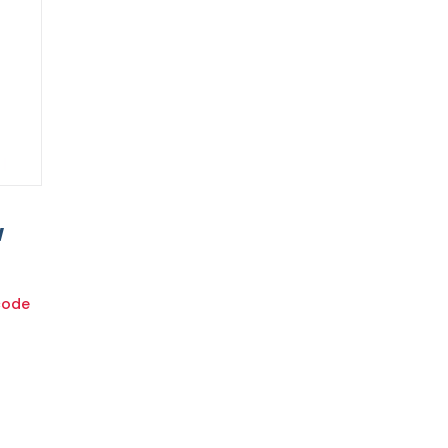
w
ode