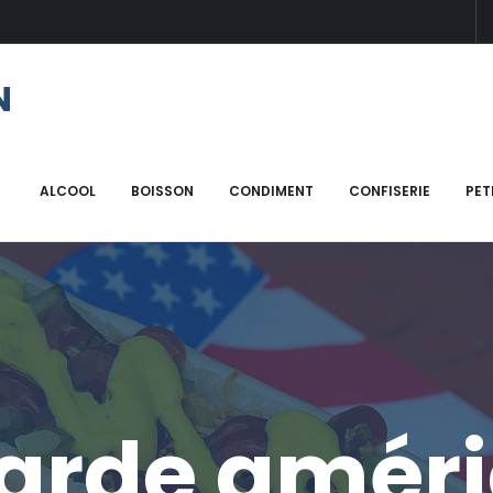
N
icaine
ALCOOL
BOISSON
CONDIMENT
CONFISERIE
PET
arde améri