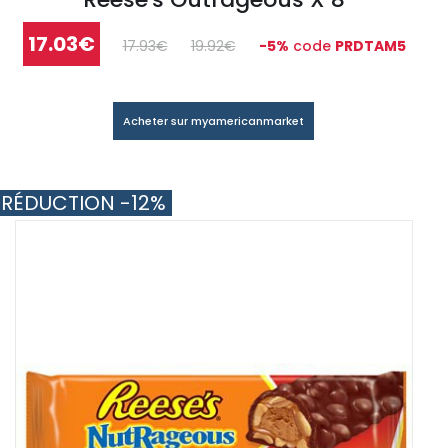
17.03€
17.93€
19.92€
-5%
code
PRDTAM5
Acheter sur myamericanmarket
RÉDUCTION -12%