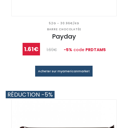
52G - 30.96€/KG
BARRE CHOCOLATÉE
Payday
1.61€
1.69€
-5%
code
PRDTAM5
Acheter sur myamericanmarket
RÉDUCTION -5%