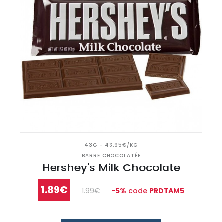
43G - 43.95€/KG
BARRE CHOCOLATÉE
Hershey's Milk Chocolate
1.89€
1.99€
-5%
code
PRDTAM5