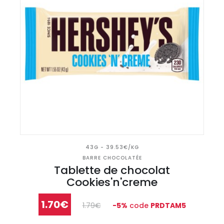
43G - 39.53€/KG
BARRE CHOCOLATÉE
Tablette de chocolat
Cookies'n'creme
1.70€
1.79€
-5%
code
PRDTAM5