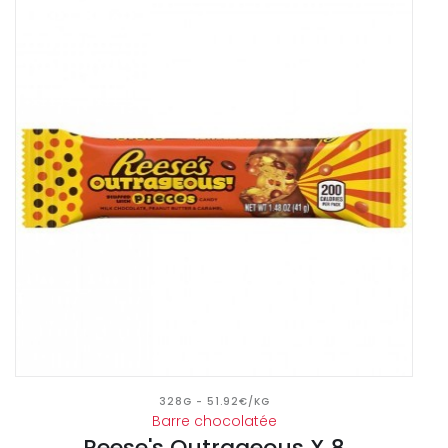
328G - 51.92€/KG
Barre chocolatée
Reese's Outrageous X 8