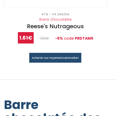
47G - 34.26€/KG
Barre chocolatée
Reese's Nutrageous
1.61€
1.69€
-5%
code
PRDTAM5
Acheter sur myamericanmarket
Barre