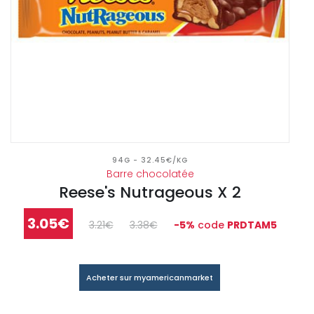
94G - 32.45€/KG
Barre chocolatée
Reese's Nutrageous X 2
3.05€
3.21€
3.38€
-5%
code
PRDTAM5
Acheter sur myamericanmarket