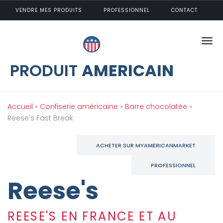
Aller au contenu principal
VENDRE MES PRODUITS
PROFESSIONNEL
CONTACT
PRODUIT
AMERICAIN
Vous êtes ici
Accueil
»
Confiserie américaine
»
Barre chocolatée
»
Reese's Fast Break
ACHETER SUR MYAMERICANMARKET
PROFESSIONNEL
Reese's
REESE'S EN FRANCE ET AU