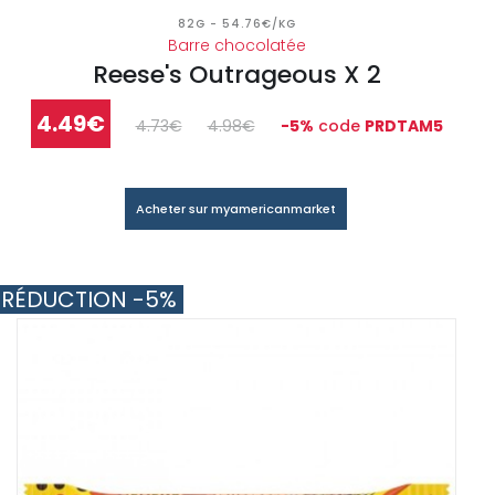
82G - 54.76€/KG
Barre chocolatée
Reese's Outrageous X 2
4.49€
4.73€
4.98€
-5%
code
PRDTAM5
Acheter sur myamericanmarket
RÉDUCTION -5%