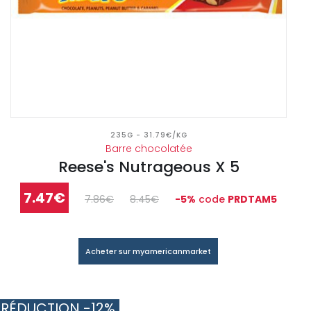
235G - 31.79€/KG
Barre chocolatée
Reese's Nutrageous X 5
7.47€
7.86€
8.45€
-5%
code
PRDTAM5
Acheter sur myamericanmarket
RÉDUCTION -12%