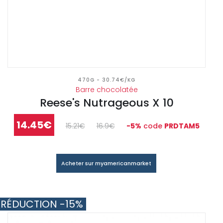
470G - 30.74€/KG
Barre chocolatée
Reese's Nutrageous X 10
14.45€
15.21€
16.9€
-5%
code
PRDTAM5
Acheter sur myamericanmarket
RÉDUCTION -15%