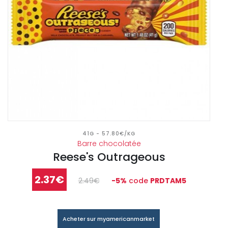
41G - 57.80€/KG
Barre chocolatée
Reese's Outrageous
2.37€
2.49€
-5%
code
PRDTAM5
Acheter sur myamericanmarket