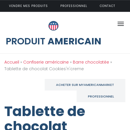
Aller au contenu principal
VENDRE MES PRODUITS
PROFESSIONNEL
CONTACT
PRODUIT
AMERICAIN
Vous êtes ici
Accueil
»
Confiserie américaine
»
Barre chocolatée
»
Tablette de chocolat Cookies'n'creme
ACHETER SUR MYAMERICANMARKET
PROFESSIONNEL
Tablette de
chocolat