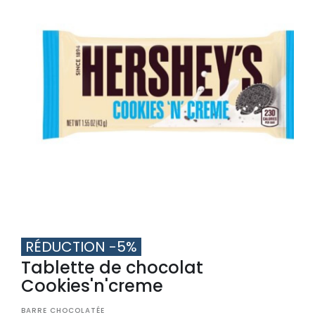
RÉDUCTION -5%
Tablette de chocolat
RÉDUCTION -15%
RÉDUCTION -10%
RÉDUCTION -12%
Cookies'n'creme
Tablette de chocolat
Tablette de chocolat
Tablette de chocolat
BARRE CHOCOLATÉE