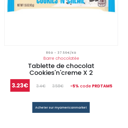
86G - 37.56€/KG
Barre chocolatée
Tablette de chocolat
Cookies'n'creme X 2
3.23€
3.4€
3.58€
-5%
code
PRDTAM5
Acheter sur myamericanmarket