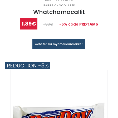
BARRE CHOCOLATÉE
Whatchamacallit
1.89€
1.99€
-5%
code
PRDTAM5
Acheter sur myamericanmarket
RÉDUCTION -5%