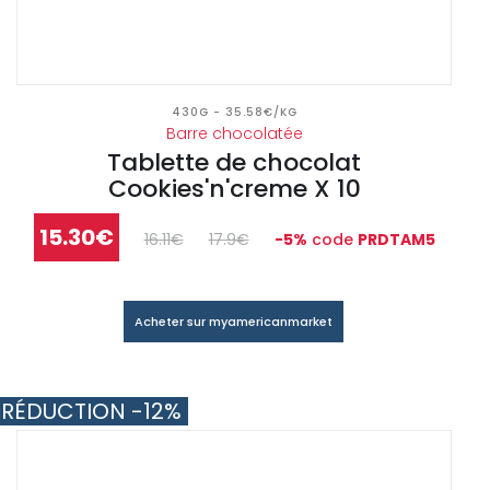
430G - 35.58€/KG
Barre chocolatée
Tablette de chocolat
Cookies'n'creme X 10
15.30€
16.11€
17.9€
-5%
code
PRDTAM5
Acheter sur myamericanmarket
RÉDUCTION -12%