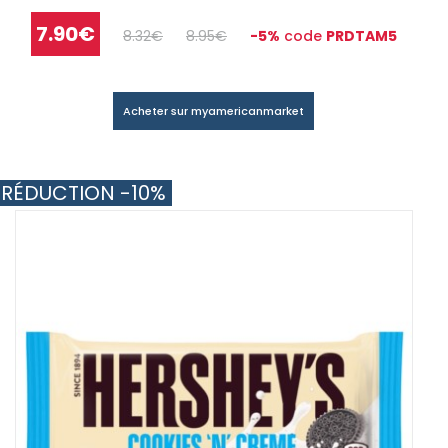
7.90€
8.32€
8.95€
-5%
code
PRDTAM5
Acheter sur myamericanmarket
RÉDUCTION -10%