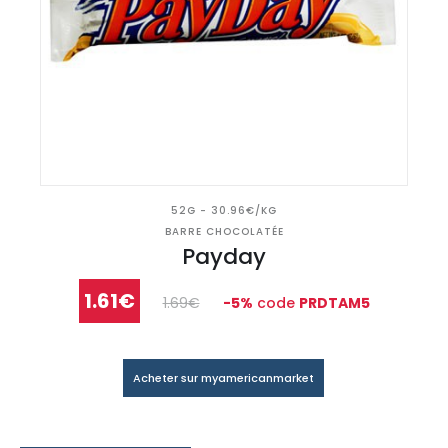
52G - 30.96€/KG
BARRE CHOCOLATÉE
Payday
1.61€
1.69€
-5%
code
PRDTAM5
Acheter sur myamericanmarket