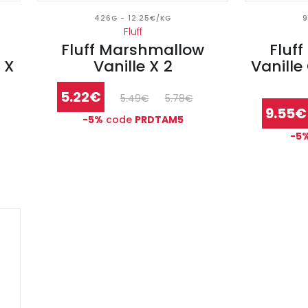
426G - 12.25€/KG
9
Fluff
Fluff Marshmallow
Fluf
 X
Vanille X 2
Vanill
5.22€
5.49€
5.78€
9.55€
-5%
code
PRDTAM5
-5