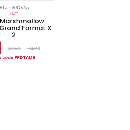
08G - 10.52€/KG
Fluff
f Marshmallow
e Grand Format X
2
10.05€
10.58€
%
code
PRDTAM5