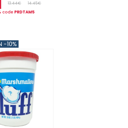
13.44€
14.45€
%
code
PRDTAM5
N -10%