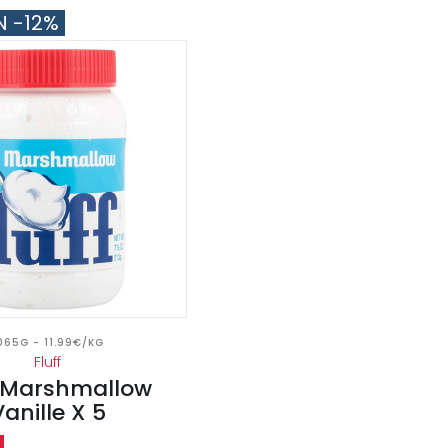
N -12%
065G - 11.99€/KG
Fluff
f Marshmallow
Vanille X 5