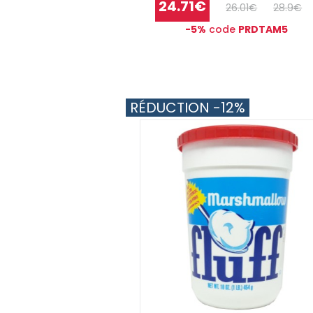
24.71€
26.01€
28.9€
-5%
code
PRDTAM5
RÉDUCTION -12%