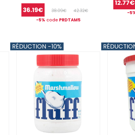
12.77€
36.19€
38.09€
42.32€
-5
-5%
code
PRDTAM5
RÉDUCTION -10%
RÉDUCTIO