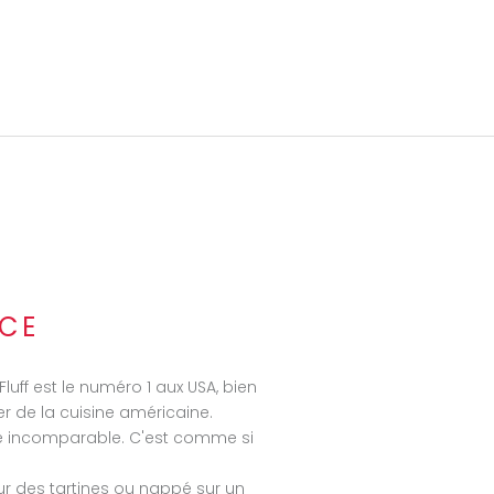
roduit sera disponible
ACHETER SUR MYAMERICANMARKET
ACHETER SUR MYAMERICANMARKET
ACHETER SUR MYAMERICANMARKET
mail
*
NCE
luff est le numéro 1 aux USA, bien
er de la cuisine américaine.
re incomparable. C'est comme si
ur des tartines ou nappé sur un