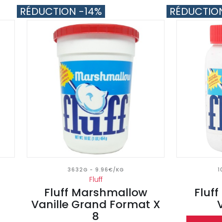
RÉDUCTION -14%
RÉDUCTIO
3632G - 9.96€/KG
1
Fluff
Fluff Marshmallow
Fluf
Vanille Grand Format X
8