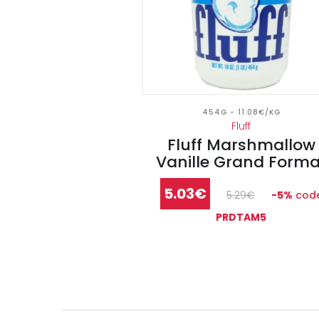
454G - 11.08€/KG
Fluff
Fluff Marshmallow
Vanille Grand Forma
5.03€
5.29€
-5%
cod
PRDTAM5