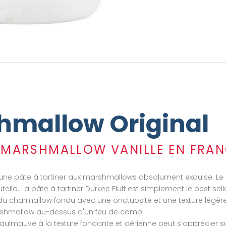
p
E-
shmallow Original
F MARSHMALLOW VANILLE EN FRA
st une pâte à tartiner aux marshmallows absolument exquise. Le F
ella. La pâte à tartiner Durkee Fluff est simplement le best sell
 du charmallow fondu avec une onctuosité et une texture légè
marshmallow au-dessus d'un feu de camp.
guimauve à la texture fondante et aérienne peut s'apprécier s