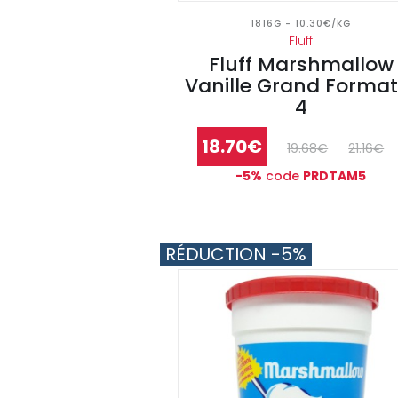
1816G - 10.30€/KG
Fluff
Fluff Marshmallow
Vanille Grand Format
4
18.70€
19.68€
21.16€
-5%
code
PRDTAM5
RÉDUCTION -5%