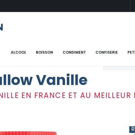
N
shmallow Vanille
ALCOOL
BOISSON
CONDIMENT
CONFISERIE
PET
ACHETER S
llow Vanille
LLE EN FRANCE ET AU MEILLEUR 
R
R
R
R
R
R
R
R
R