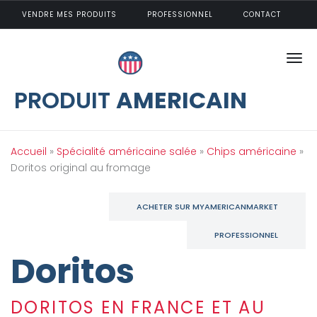
Aller au contenu principal
VENDRE MES PRODUITS
PROFESSIONNEL
CONTACT
PRODUIT
AMERICAIN
Vous êtes ici
Accueil
»
Spécialité américaine salée
»
Chips américaine
»
Doritos original au fromage
ACHETER SUR MYAMERICANMARKET
PROFESSIONNEL
Doritos
DORITOS EN FRANCE ET AU