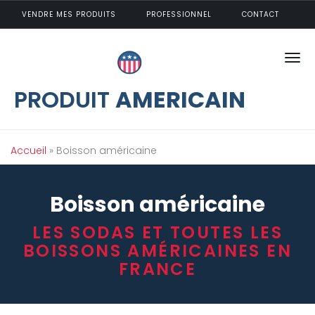
Aller au contenu principal
VENDRE MES PRODUITS
PROFESSIONNEL
CONTACT
PRODUIT
AMERICAIN
Vous êtes ici
Accueil
» Boisson américaine
Boisson américaine
LES SODAS ET TOUTES LES
BOISSONS AMÉRICAINES EN
FRANCE