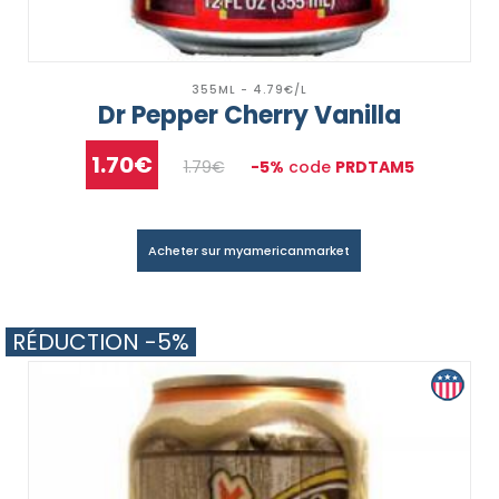
355ML - 4.79€/L
Dr Pepper Cherry Vanilla
1.70€
1.79€
-5%
code
PRDTAM5
Acheter sur myamericanmarket
RÉDUCTION -5%