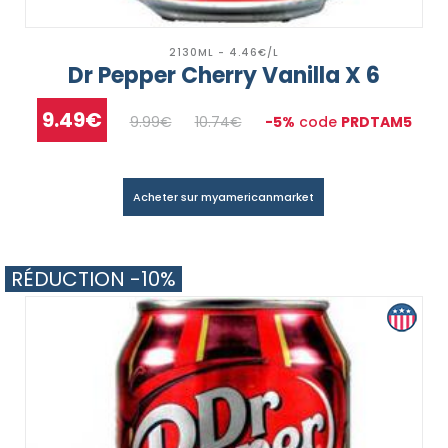
2130ML - 4.46€/L
Dr Pepper Cherry Vanilla X 6
9.49€
9.99€
10.74€
-5%
code
PRDTAM5
Acheter sur myamericanmarket
RÉDUCTION -10%