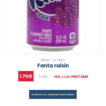
355ML - 4.79€/L
Fanta raisin
1.70€
1.79€
-5%
code
PRDTAM5
Acheter sur myamericanmarket