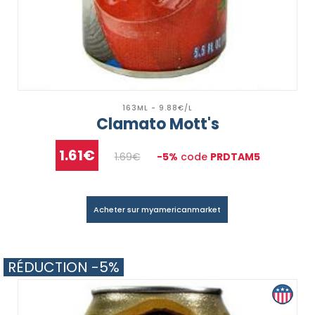
163ML - 9.88€/L
Clamato Mott's
1.61€
1.69€
-5%
code
PRDTAM5
Acheter sur myamericanmarket
RÉDUCTION -5%