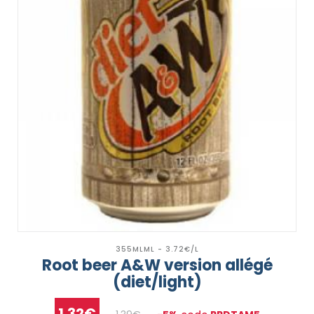
355MLML - 3.72€/L
Root beer A&W version allégé
(diet/light)
1.32€