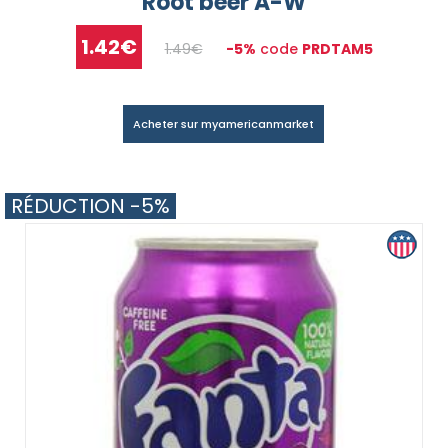
Root beer A-W
1.42€
1.49€
-5%
code
PRDTAM5
Acheter sur myamericanmarket
RÉDUCTION -5%