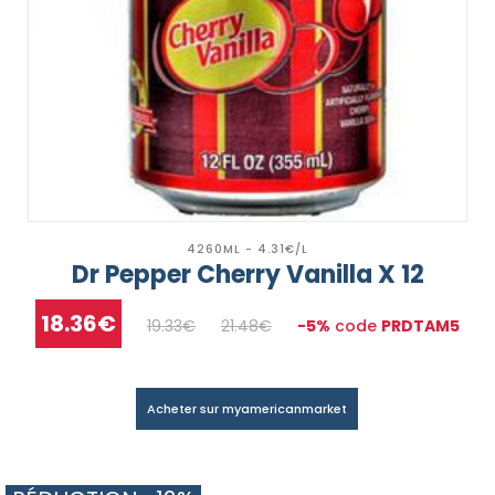
4260ML - 4.31€/L
Dr Pepper Cherry Vanilla X 12
18.36€
19.33€
21.48€
-5%
code
PRDTAM5
Acheter sur myamericanmarket