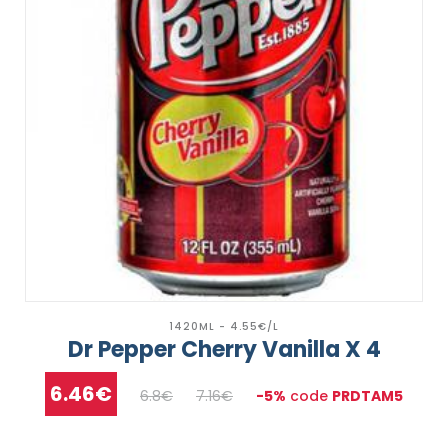
1420ML - 4.55€/L
Dr Pepper Cherry Vanilla X 4
6.46€
6.8€
7.16€
-5%
code
PRDTAM5