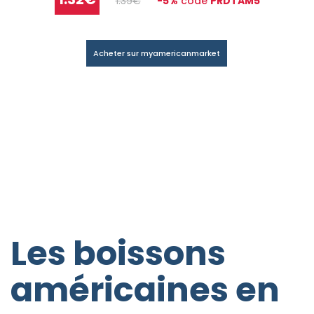
1.39€
-5%
code
PRDTAM5
Acheter sur myamericanmarket
Les boissons
américaines en