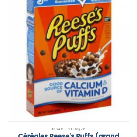
1304G - 21.11€/KG
Céréales Reese's Puffs (grand