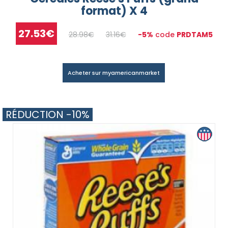
format) X 4
27.53€
28.98€
31.16€
-5%
code
PRDTAM5
Acheter sur myamericanmarket
RÉDUCTION -10%