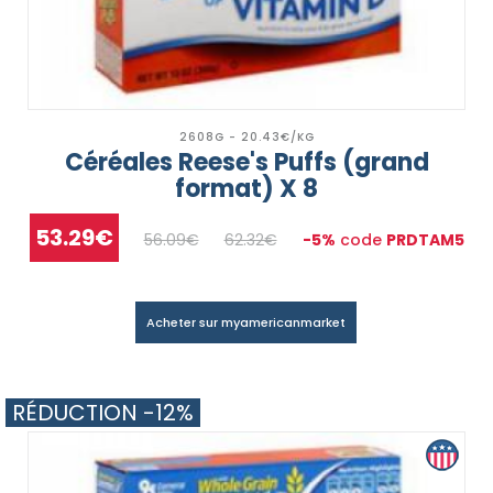
2608G - 20.43€/KG
Céréales Reese's Puffs (grand
format) X 8
53.29€
56.09€
62.32€
-5%
code
PRDTAM5
Acheter sur myamericanmarket
RÉDUCTION -12%