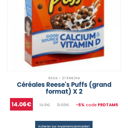
652G - 21.56€/KG
Céréales Reese's Puffs (grand
format) X 2
14.06€
14.8€
15.58€
-5%
code
PRDTAM5
Acheter sur myamericanmarket