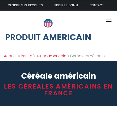
Aller au contenu principal
VENDRE MES PRODUITS
PROFESSIONNEL
CONTACT
PRODUIT
AMERICAIN
Vous êtes ici
Accueil
»
Petit déjeuner américain
» Céréale américain
Céréale américain
LES CÉRÉALES AMÉRICAINS EN
FRANCE